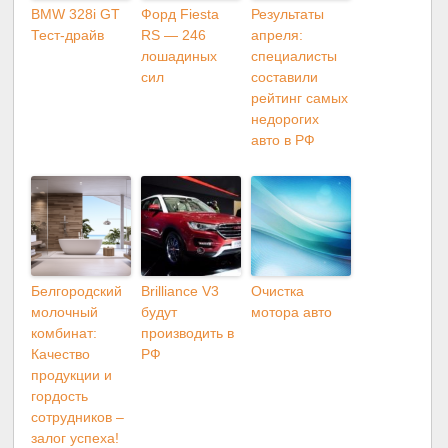
BMW 328i GT
Форд Fiesta
Результаты
Тест-драйв
RS — 246
апреля:
лошадиных
специалисты
сил
составили
рейтинг самых
недорогих
авто в РФ
Белгородский
Brilliance V3
Очистка
молочный
будут
мотора авто
комбинат:
производить в
Качество
РФ
продукции и
гордость
сотрудников –
залог успеха!