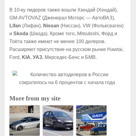
В 10-ку лидеров также вошли Хюндай (Хендай),
GM-AVTOVAZ (Дженерал Моторс — АвтоВАЗ),
Lifan
(Лифан),
Nissan
(Ниссан), VW (Фольксваген)
и
Skoda
(Шкода). Кроме того, Mitsubishi, Форд и
Тоёта также имеют не менее 100 дилеров.
Расширяют присутствие на русском рынке Hawtai,
Ford,
KIA
,
УАЗ
, Мерседес-Бенс и БМВ.
More from my site