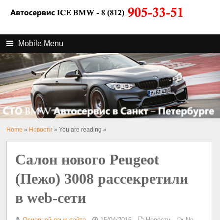
Mobile Menu
Home
»
Новости
» You are reading »
Салон нового Peugeot
(Пежо) 3008 рассекретили
в web-сети
Основной язык сайта
15/04/2016
Новости
No