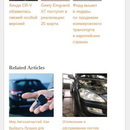
Хонда CR-V
Geely Emgrand
Форд вышел
обзавелась
X7 поступит в
в лидеры
свежей особой
реализацию
по продажам
версией
25 марта
коммерческого
транспорта
в европейских
странах
Related Articles
Мир Автозапчастей: Как
Отключение и
Выбрать Лучшее для
обслуживание систем