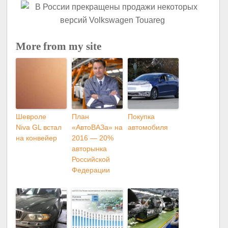
More from my site
Шевроле
План
Покупка
Niva GL встал
«АвтоВАЗа» на
автомобиля
на конвейер
2016 — 20%
авторынка
Российской
Федерации