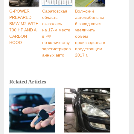
G-POWER
Саратовская
Волжский
PREPARED
область
автомобильны
BMW M2 WITH
оказалась
й завод хочет
700 HP AND A
на 17-м месте
увеличить
CARBON
в РФ
объем
HOOD
по количеству
производства в
зарегистриров
предстоящем
анных авто
2017 г.
Related Articles