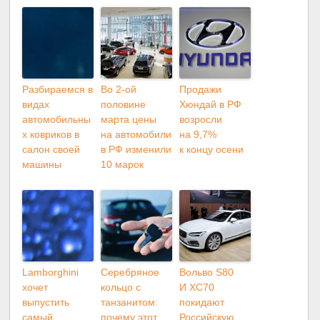
Разбираемся в
Во 2-ой
Продажи
видах
половине
Хюндай в РФ
автомобильны
марта цены
возросли
х ковриков в
на автомобили
на 9,7%
салон своей
в РФ изменили
к концу осени
машины
10 марок
Lamborghini
Серебряное
Вольво S80
хочет
кольцо с
И XC70
выпустить
танзанитом:
покидают
самый
почему этот
Российскую