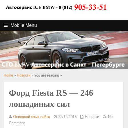
Mobile Menu
Home
»
Новости
» You are reading »
Форд Fiesta RS — 246
лошадиных сил
Основной язык сайта
22/12/2015
Новости
No
Comment