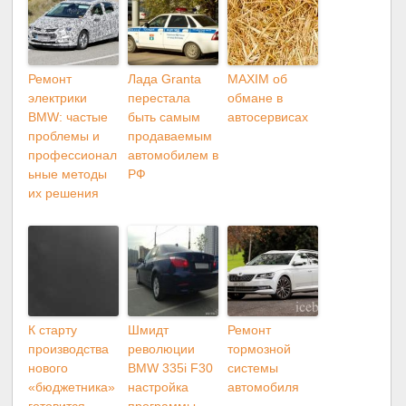
Ремонт
Лада Granta
MAXIM об
электрики
перестала
обмане в
BMW: частые
быть самым
автосервисах
проблемы и
продаваемым
профессионал
автомобилем в
ьные методы
РФ
их решения
К старту
Шмидт
Ремонт
производства
революции
тормозной
нового
BMW 335i F30
системы
«бюджетника»
настройка
автомобиля
готовится
программы