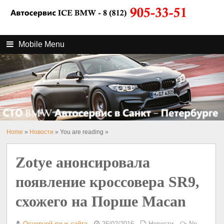
Mobile Menu
Home
»
Новости
» You are reading »
Zotye анонсировала
появление кроссовера SR9,
схожего на Порше Macan
Основной язык сайта
26/02/2016
Новости
No