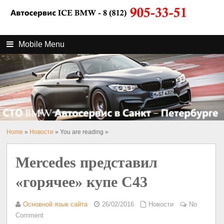
Mobile Menu
Home
»
Новости
» You are reading »
Mercedes представил
«горячее» купе C43
Основной язык сайта
26/02/2016
Новости
No
Comment