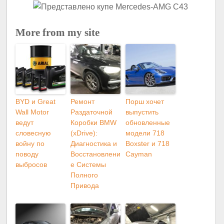
More from my site
BYD и Great
Ремонт
Порш хочет
Wall Motor
Раздаточной
выпустить
ведут
Коробки BMW
обновленные
словесную
(xDrive):
модели 718
войну по
Диагностика и
Boxster и 718
поводу
Восстановлени
Cayman
выбросов
е Системы
Полного
Привода