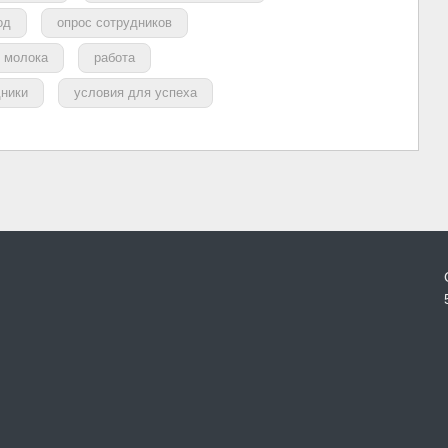
од
опрос сотрудников
 молока
работа
дники
условия для успеха