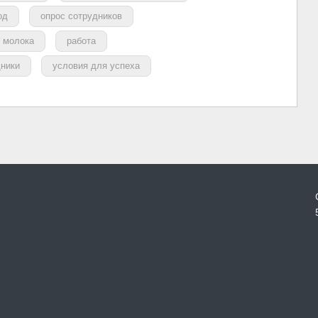
од
опрос сотрудников
 молока
работа
дники
условия для успеха