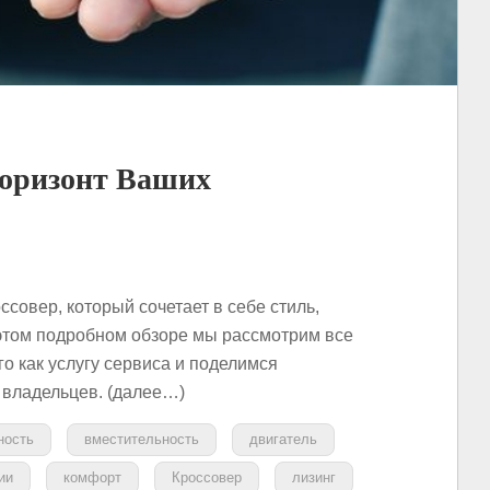
Горизонт Ваших
ссовер, который сочетает в себе стиль,
 этом подробном обзоре мы рассмотрим все
го как услугу сервиса и поделимся
владельцев. (далее…)
ность
вместительность
двигатель
ии
комфорт
Кроссовер
лизинг