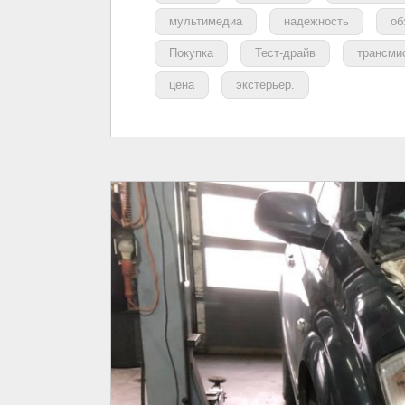
мультимедиа
надежность
об
Покупка
Тест-драйв
трансми
цена
экстерьер.