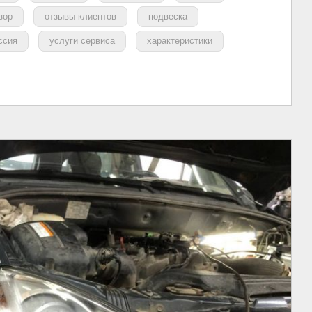
зор
отзывы клиентов
подвеска
ссия
услуги сервиса
характеристики