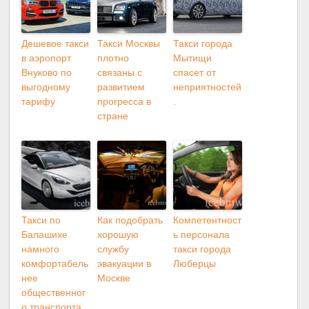
Дешевое такси
Такси Москвы
Такси города
в аэропорт
плотно
Мытищи
Внуково по
связаны с
спасет от
выгодному
развитием
неприятностей
тарифу
прогресса в
.
стране
Такси по
Как подобрать
Компетентност
Балашихе
хорошую
ь персонала
намного
службу
такси города
комфортабель
эвакуации в
Люберцы
нее
Москве
общественног
о транспорта