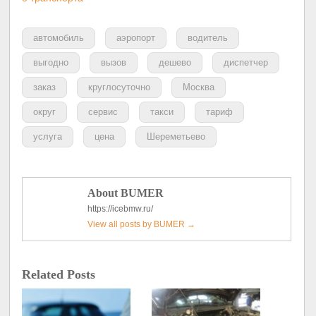
автомобиль
аэропорт
водитель
выгодно
вызов
дешево
диспетчер
заказ
круглосуточно
Москва
округ
сервис
такси
тариф
услуга
цена
Шереметьево
About BUMER
https://icebmw.ru/
View all posts by BUMER
→
Related Posts