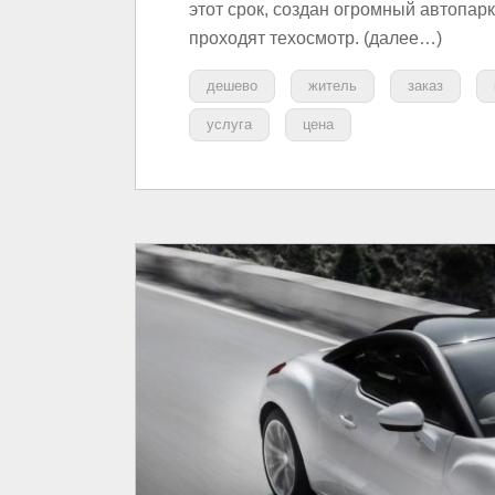
этот срок, создан огромный автопар
проходят техосмотр. (далее…)
дешево
житель
заказ
услуга
цена