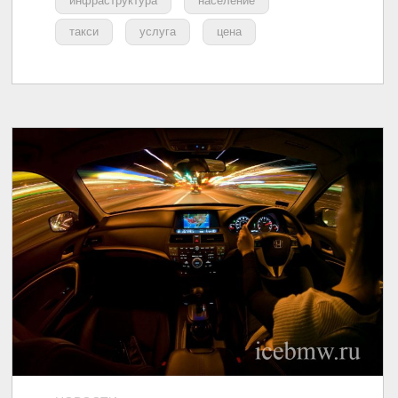
инфраструктура
население
такси
услуга
цена