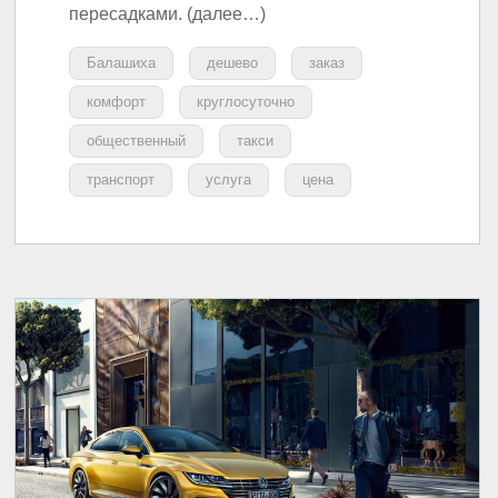
пересадками. (далее…)
Балашиха
дешево
заказ
комфорт
круглосуточно
общественный
такси
транспорт
услуга
цена