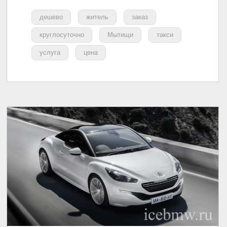
дешево
житель
заказ
круглосуточно
Мытищи
такси
услуга
цена