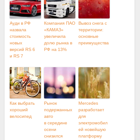
Ауди в РФ
Компания ПАО
Вывоз снега с
назвала
«КАМАЗ»
территории:
стоимость
увеличила
основные
новых
долю рынка в
преимущества
версий RS 6
РФ на 13%
и RS 7
Как выбрать
Рынок
Mercedes
хороший
подержанных
разработает
велосипед
авто
для
в середине
электромобил
осени
ей новейшую
снизился
платформу