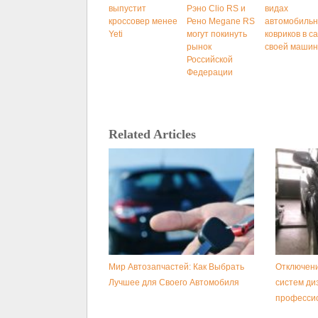
выпустит
Рэно Clio RS и
видах
кроссовер менее
Рено Megane RS
автомобиль
Yeti
могут покинуть
ковриков в с
рынок
своей маши
Российской
Федерации
Related Articles
Мир Автозапчастей: Как Выбрать
Отключени
Лучшее для Своего Автомобиля
систем ди
професси