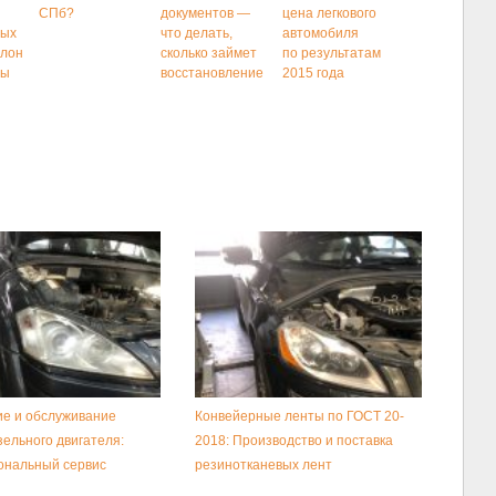
СПб?
документов —
цена легкового
ных
что делать,
автомобиля
алон
сколько займет
по результатам
ны
восстановление
2015 года
е и обслуживание
Конвейерные ленты по ГОСТ 20-
зельного двигателя:
2018: Производство и поставка
ональный сервис
резинотканевых лент