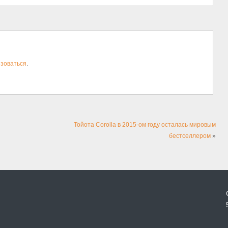
зоваться
.
Тойота Corolla в 2015-ом году осталась мировым
бестселлером
»