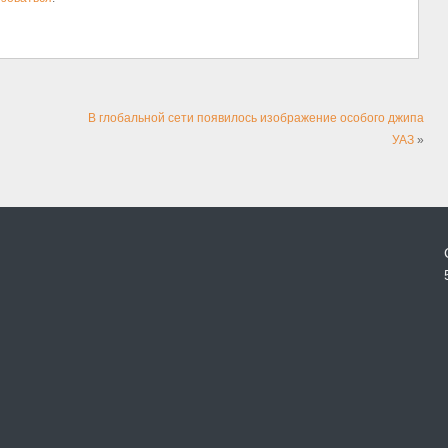
В глобальной сети появилось изображение особого джипа
УАЗ
»