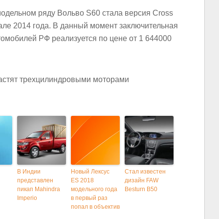
модельном ряду Вольво S60 стала версия Cross
чале 2014 года. В данный момент заключительная
омобилей РФ реализуется по цене от 1 644000
В Индии
Новый Лексус
Стал известен
представлен
ES 2018
дизайн FAW
пикап Mahindra
модельного года
Besturn B50
Imperio
в первый раз
попал в объектив