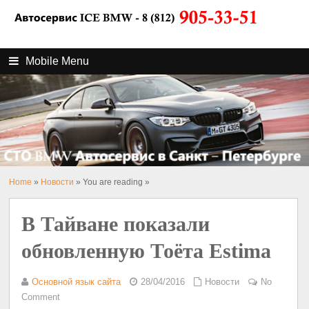
Mobile Menu
Home
»
Новости
» You are reading »
В Тайване показали
обновленную Тоёта Estima
Основной язык сайта
28/04/2016
Новости
No
Comment