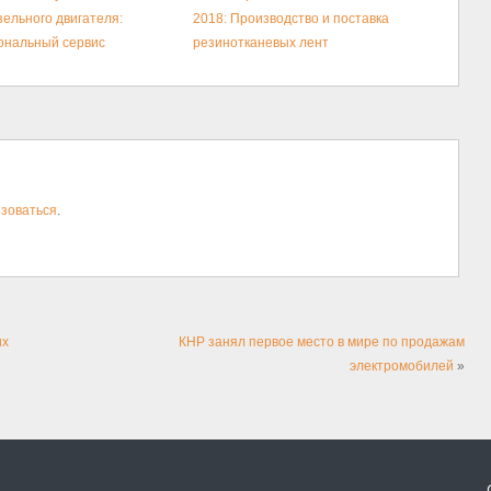
зельного двигателя:
2018: Производство и поставка
ональный сервис
резинотканевых лент
зоваться
.
их
КНР занял первое место в мире по продажам
электромобилей
»