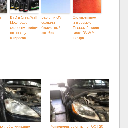
ы
BYD и Great Wall
Baojun и GM
Эксклюзивное
я
Motor ведут
создали
интервью с
:
словесную войну
бюджетный
Пьером Леклерк,
по поводу
хэтчбек
глава BMW M
выбросов
Design
е и обслуживание
Конвейерные ленты по ГОСТ 20-