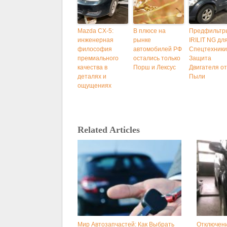
Mazda CX-5:
В плюсе на
Предфильтр
инженерная
рынке
IRILIT NG дл
философия
автомобилей РФ
Спецтехники
премиального
остались только
Защита
качества в
Порш и Лексус
Двигателя от
деталях и
Пыли
ощущениях
Related Articles
Мир Автозапчастей: Как Выбрать
Отключени