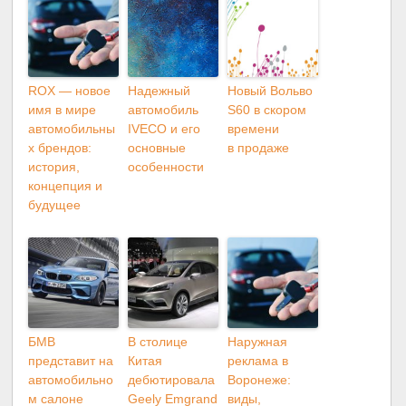
ROX — новое
Надежный
Новый Вольво
имя в мире
автомобиль
S60 в скором
автомобильны
IVECO и его
времени
х брендов:
основные
в продаже
история,
особенности
концепция и
будущее
БМВ
В столице
Наружная
представит на
Китая
реклама в
автомобильно
дебютировала
Воронеже:
м салоне
Geely Emgrand
виды,