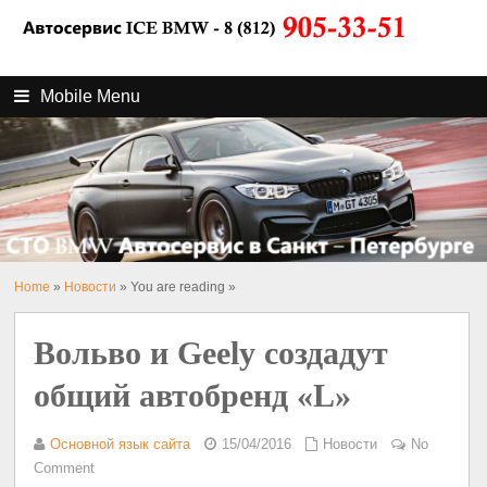
Mobile Menu
Home
»
Новости
» You are reading »
Вольво и Geely создадут
общий автобренд «L»
Основной язык сайта
15/04/2016
Новости
No
Comment