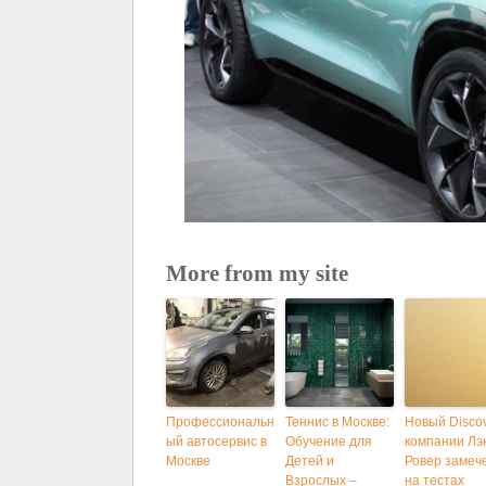
More from my site
Профессиональн
Теннис в Москве:
Новый Disco
ый автосервис в
Обучение для
компании Лэ
Москве
Детей и
Ровер замеч
Взрослых –
на тестах