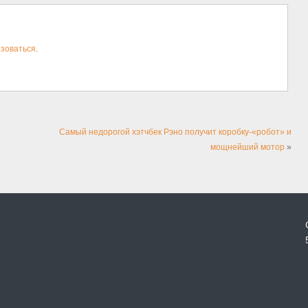
зоваться
.
Самый недорогой хэтчбек Рэно получит коробку-«робот» и
мощнейший мотор
»