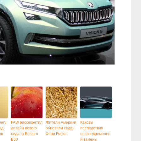
very
FAW рассекретил
Жители Америки
Каковы
нд-
дизайн нового
обновили седан
последствия
ен
седана Besturn
Форд Fusion
несвоевременно
B50
й замены