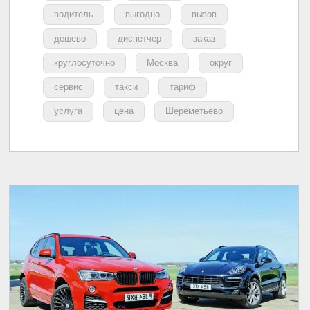
водитель
выгодно
вызов
дешево
диспетчер
заказ
круглосуточно
Москва
округ
сервис
такси
тариф
услуга
цена
Шереметьево