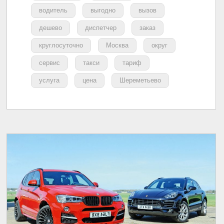
водитель
выгодно
вызов
дешево
диспетчер
заказ
круглосуточно
Москва
округ
сервис
такси
тариф
услуга
цена
Шереметьево