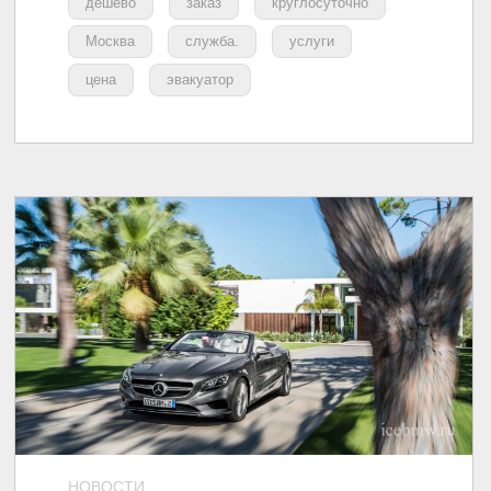
дешево
заказ
круглосуточно
Москва
служба.
услуги
цена
эвакуатор
НОВОСТИ