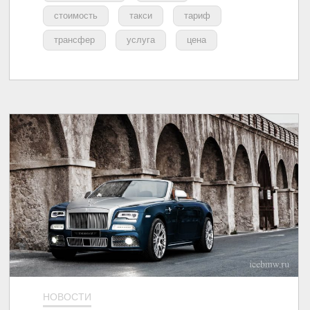
стоимость
такси
тариф
трансфер
услуга
цена
НОВОСТИ