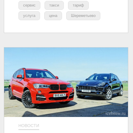
сервис
такси
тариф
услуга
цена
Шереметьево
НОВОСТИ