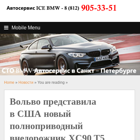
Mobile Menu
Home
»
Новости
» You are reading »
Вольво представила
в США новый
полноприводный
внедорожник XC90 T5