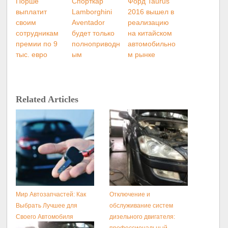
Порше
Спорткар
Форд Taurus
выплатит
Lamborghini
2016 вышел в
своим
Aventador
реализацию
сотрудникам
будет только
на китайском
премии по 9
полноприводн
автомобильно
тыс. евро
ым
м рынке
Related Articles
Мир Автозапчастей: Как
Отключение и
Выбрать Лучшее для
обслуживание систем
Своего Автомобиля
дизельного двигателя: