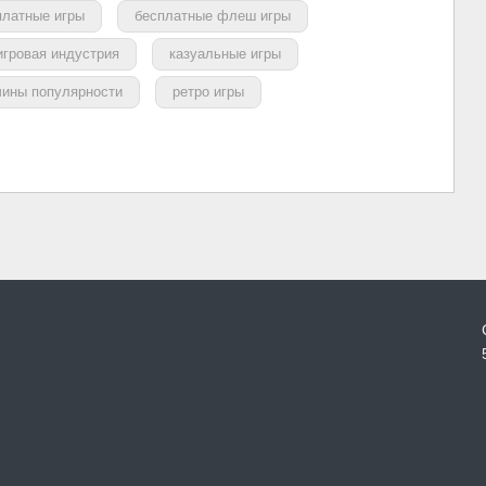
платные игры
бесплатные флеш игры
игровая индустрия
казуальные игры
чины популярности
ретро игры