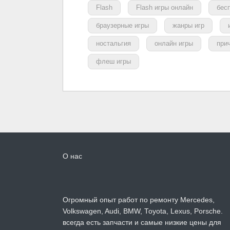
Flash
Flash игры онлайн
бес
браузерные игры
жанры игр
ностальгия
онлайн игры
при
флеш игры
О нас
Огромный опыт работ по ремонту Mercedes,
Volkswagen, Audi, BMW, Toyota, Lexus, Porsche.
всегда есть запчасти и самые низкие цены для