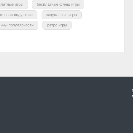
платные игры
бесплатные флеш игры
игровая индустрия
казуальные игры
чины популярности
ретро игры