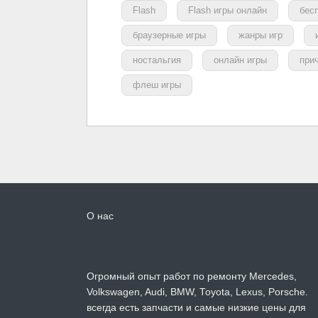
Flash
Flash игры онлайн
бес
браузерные игры
жанры игр
ностальгия
онлайн игры
при
флеш игры
О нас
Огромный опыт работ по ремонту Mercedes,
Volkswagen, Audi, BMW, Toyota, Lexus, Porsche.
всегда есть запчасти и самые низкие цены для