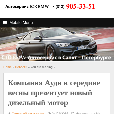
Mobile Menu
Home
»
Новости
» You are reading »
Компания Ауди к середине
весны презентует новый
дизельный мотор
Основной язык сайта
24/02/2016
Новости
No