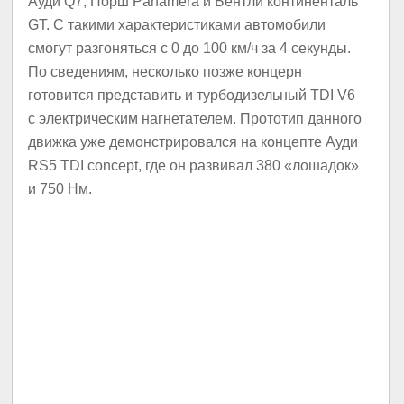
Ауди Q7, Порш Panamera и Бентли континенталь
GT. С такими характеристиками автомобили
смогут разгоняться с 0 до 100 км/ч за 4 секунды.
По сведениям, несколько позже концерн
готовится представить и турбодизельный TDI V6
с электрическим нагнетателем. Прототип данного
движка уже демонстрировался на концепте Ауди
RS5 TDI concept, где он развивал 380 «лошадок»
и 750 Нм.