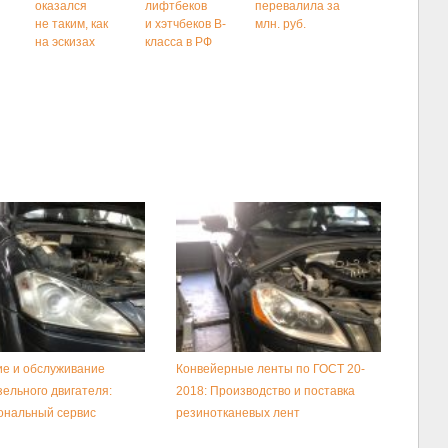
оказался
лифтбеков
перевалила за
не таким, как
и хэтчбеков В-
млн. руб.
на эскизах
класса в РФ
е и обслуживание
Конвейерные ленты по ГОСТ 20-
зельного двигателя:
2018: Производство и поставка
ональный сервис
резинотканевых лент