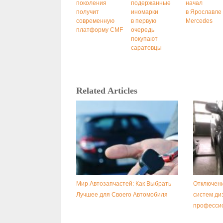
поколения
подержанные
начал
получит
иномарки
в Ярославле
современную
в первую
Mercedes
платформу CMF
очередь
покупают
саратовцы
Related Articles
Мир Автозапчастей: Как Выбрать
Отключени
Лучшее для Своего Автомобиля
систем ди
професси