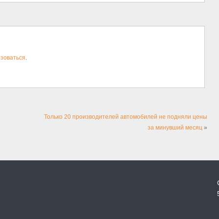
зоваться
.
Только 20 производителей автомобилей не подняли цены
за минувший месяц
»